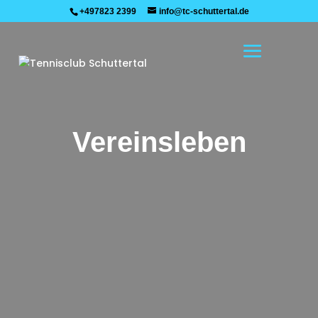
+497823 2399
info@tc-schuttertal.de
Vereinsleben